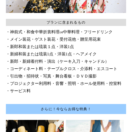
プランに含まれるもの
神前式
和食中華折衷料理or中華料理
フリードリンク
メイン装花
ゲスト装花
受付花他
贈呈用花束
新郎和装または琉装１点・洋装1点
新婦和装または琉装1点・洋装1点
ヘアメイク
新郎・新婦着付料
演出（ケーキ入刀・キャンドル）
コーディネート料
テーブルクロス
介添料
エスコート
引出物
招待状
写真
舞台看板
ＤＶＤ撮影
プロジェクター利用料
音響・照明
ホール使用料
控室料
サービス料
さらに！今ならお得な特典！