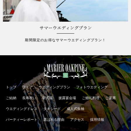
サマーウエディングプラン
期間限定のお得なサマーウエディングプラン！
トップ
フェア
ウエディングプラン
フォトウエディング
ご結納
長寿祝い
挙式場
披露宴会場
ご婚礼料理
ご宴席
ウエディングドレス
タキシード
成人式振袖
パーティーレポート
選ばれる理由
アクセス
採用情報